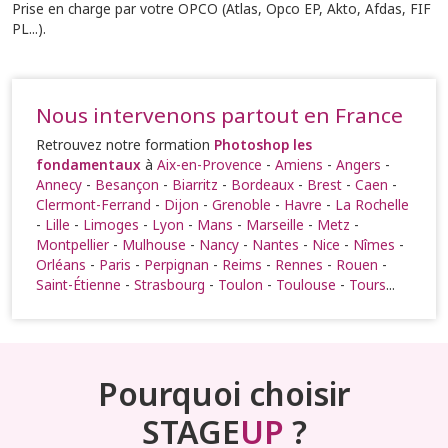
Prise en charge par votre OPCO (Atlas, Opco EP, Akto, Afdas, FIF
PL...).
Nous intervenons partout en France
Retrouvez notre formation
Photoshop les
fondamentaux
à
Aix-en-Provence
-
Amiens
-
Angers
-
Annecy
-
Besançon
-
Biarritz
-
Bordeaux
-
Brest
-
Caen
-
Clermont-Ferrand
-
Dijon
-
Grenoble
-
Havre
-
La Rochelle
-
Lille
-
Limoges
-
Lyon
-
Mans
-
Marseille
-
Metz
-
Montpellier
-
Mulhouse
-
Nancy
-
Nantes
-
Nice
-
Nîmes
-
Orléans
-
Paris
-
Perpignan
-
Reims
-
Rennes
-
Rouen
-
Saint-Étienne
-
Strasbourg
-
Toulon
-
Toulouse
-
Tours
...
Pourquoi choisir
STAGE
UP
?